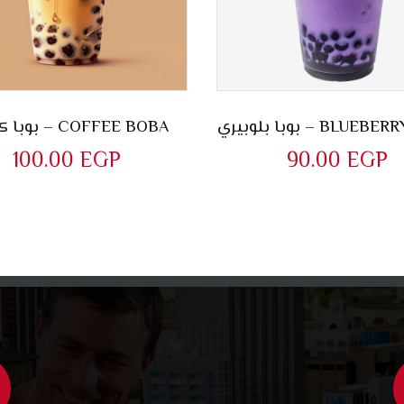
بوبا بلوبيري – BLUE
بوبا كوفي – COFFEE BOBA
100.00
EGP
90.00
EGP