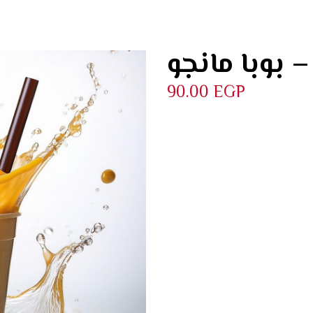
نجو
90.00
EGP