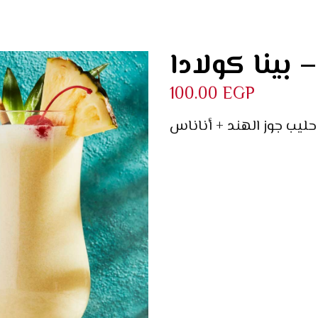
ادا
100.00
EGP
حليب جوز الهند + أناناس