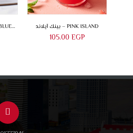
بينك آيلاند – PINK ISLAND
موهيتو بلوباري – MOJITO BLUEBERRY
105.00
EGP