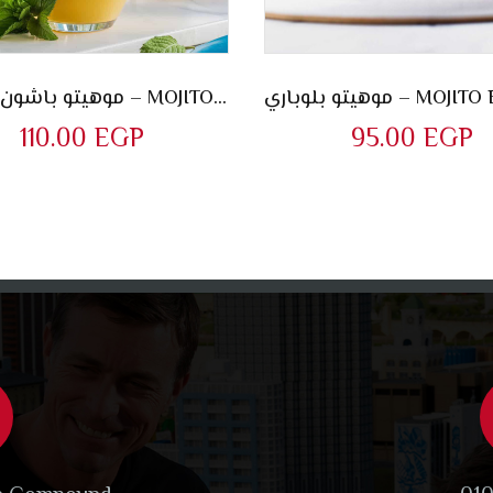
موهيتو باشون أناناس – MOJITO PASSION PINEAPPLE
110.00
EGP
95.00
EGP