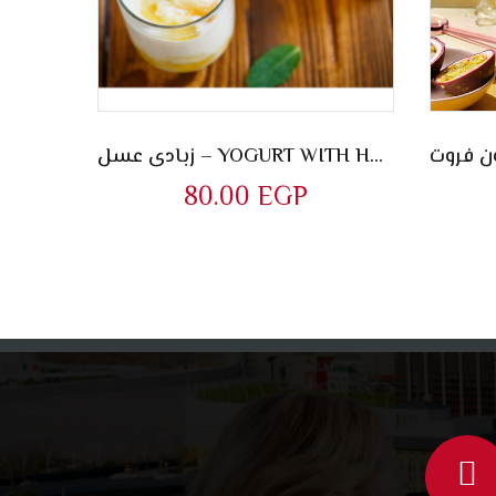
زبادى عسل – YOGURT WITH HONEY
80.00
EGP