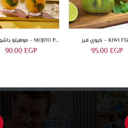
كيوي فيز – KIWI F
موهيتو باشون فروت – MOJITO PASSION FRUIT
90.00
EGP
95.00
EGP