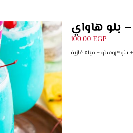
واي
100.00
EGP
 بلوكروساو + مياه غازية